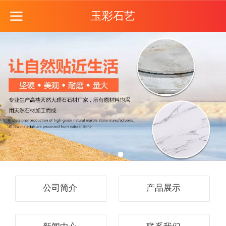
玉彩石艺
公司简介
产品展示